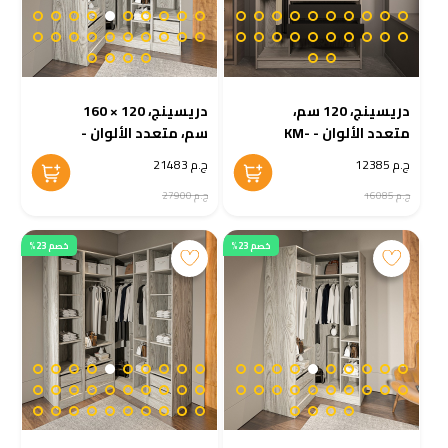
دريسينج، 120 سم،
دريسينج، 120 × 160
متعدد الألوان - KM-
سم، متعدد الألوان -
KM-EG38-213
EG38-214
ج.م 12385
ج.م 21483
ج.م 16085
ج.م 27900
خصم 23%
خصم 23%