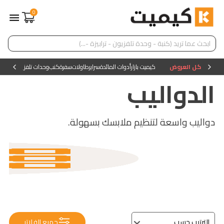
0
كل العروض
كيميت بازار
أدوات المائدة
سراير
طاولات
سفرة
كنب
وحدات تلفزيون
وحدات ا
الدواليب
دواليب واسعة لتنظيم ملابسك بسهولة.
جميع الفلاتر