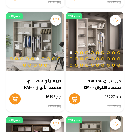
ج.م 30080
ج.م 24154
خصم 23%
خصم 23%
دريسينج، 130 سم،
دريسينج، 200 سم،
متعدد الألوان - KM-
متعدد الألوان - KM-
EG38-207
EG38-208
ج.م 13227
ج.م 16195
ج.م 17179
ج.م 21033
خصم 23%
خصم 23%