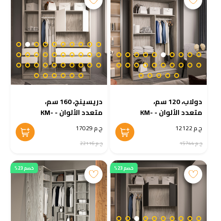
دولاب، 120 سم،
دريسينج، 160 سم،
متعدد الألوان - KM-
متعدد الألوان - KM-
EG38-215
EG38-216
ج.م 12122
ج.م 17029
ج.م 15744
ج.م 22116
خصم 23%
خصم 23%