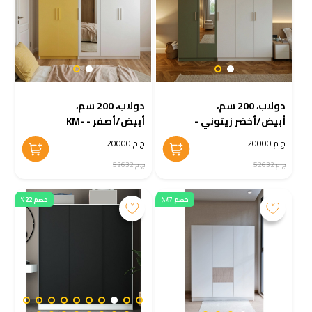
دولاب، 200 سم،
دولاب، 200 سم،
أبيض/أخضر زيتوني -
أبيض/أصفر - KM-
EG167-110
KM-EG167-111
ج.م 20000
ج.م 20000
ج.م 52632
ج.م 52632
خصم 47%
خصم 22%