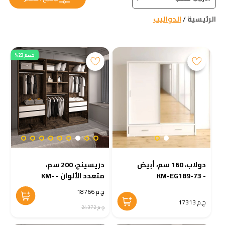
الرئيسية
/
الدواليب
خصم 23%
دولاب، 160 سم، أبيض
دريسينج، 200 سم،
- KM-EG189-73
متعدد الألوان - KM-
EG38-227
ج.م 18766
ج.م 17313
ج.م 24372