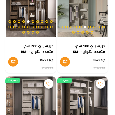
دريسينج، 100 سم،
دريسينج، 200 سم،
متعدد الألوان - KM-
متعدد الألوان - KM-
EG38-205
EG38-206
ج.م 8645
ج.م 16241
ج.م 11228
ج.م 21093
خصم 23%
خصم 23%