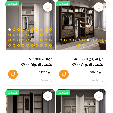
خصم 23%
خصم 23%
دريسينج، 220 سم،
دولاب، 100 سم،
متعدد الألوان - KM-
متعدد الألوان - KM-
EG38-225
EG38-226
ج.م 18915
ج.م 11278
ج.م 24566
ج.م 14647
خصم 23%
خصم 23%