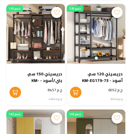
خصم 35%
خصم 35%
دريسينج، 120 سم،
دريسينج، 150 سم،
أسود - KM-EG179-73
بني/أسود - KM-
EG179-72
ج.م 6052
ج.م 8457
ج.م 9312
ج.م 13012
خصم 62%
خصم 62%