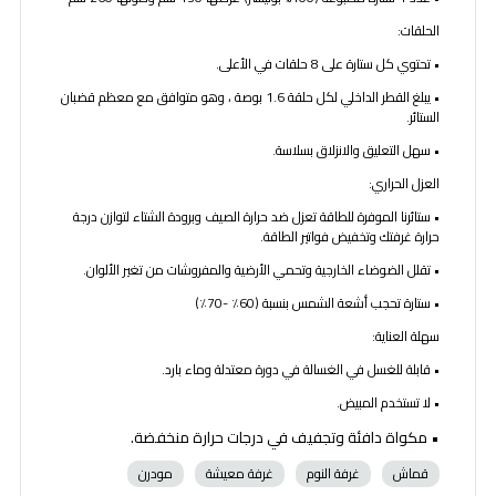
الحلقات:
• تحتوي كل ستارة على 8 حلقات في الأعلى.
• يبلغ القطر الداخلي لكل حلقة 1.6 بوصة ، وهو متوافق مع معظم قضبان
الستائر.
• سهل التعليق والانزلاق بسلاسة.
العزل الحراري:
• ستائرنا الموفرة للطاقة تعزل ضد حرارة الصيف وبرودة الشتاء لتوازن درجة
حرارة غرفتك وتخفيض فواتير الطاقة.
• تقلل الضوضاء الخارجية وتحمي الأرضية والمفروشات من تغير الألوان.
• ستارة تحجب أشعة الشمس بنسبة (60٪ -70٪)
سهلة العناية:
• قابلة للغسل في الغسالة في دورة معتدلة وماء بارد.
• لا تستخدم المبيض.
• مكواة دافئة وتجفيف في درجات حرارة منخفضة.
قماش
غرفة النوم
غرفة معيشة
مودرن