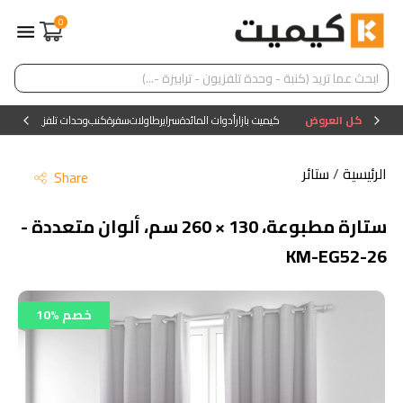
0
كل العروض
كيميت بازار
أدوات المائدة
سراير
طاولات
سفرة
كنب
وحدات تلفزيون
وحدات ا
الرئيسية
/
ستائر
Share
ستارة مطبوعة، 130 × 260 سم، ألوان متعددة -
KM-EG52-26
10% خصم