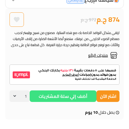
إرجاع مجاني
874 ج.م
972 ج.م
ارتقي بشكل النوافذ الخاصة بك مع هذه الستارة. مصنوع من نسيج بوليستر لحجب
معظم الضوء الخارجي من غرفتك. ستمنع أبضا الأشعة الضارة من إتلاف الأرضيات
والأثاث مع توفير فواتير الطاقة وتنظيم درجة حرارة الغرفة. كل قطعة تباع على حدى.
منتجات البائع
اشتر الآن
أضف إلي سلة المشتريات
يصل خلال
10 يوم