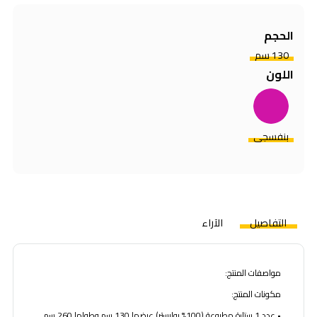
الحجم
130 سم
اللون
بنفسجي
التفاصيل
الآراء
مواصفات المنتج:
مكونات المنتج:
• عدد 1 ستارة مطبوعة (100% بوليستر) عرضها 130 سم وطولها 260 سم