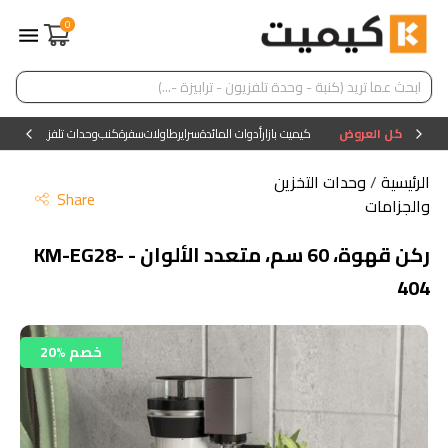
0
كل العروض
كيميت بازار
أدوات المائدة
سراير
طاولات
سفرة
كنب
وحدات تلفزيون
وحدات ا
الرئيسية
/
وحدات التخزين
Share
والجزامات
ركن قهوة، 60 سم، متعدد الألوان - KM-EG28-
404
20% خصم