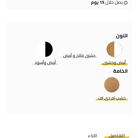
يصل خلال
15 يوم
اللون
خشبى فاتح و أبيض
أبيض وخشبي
أبيض وأسود
الخامة
خشب ام دي اف
التفاصيل
الآراء