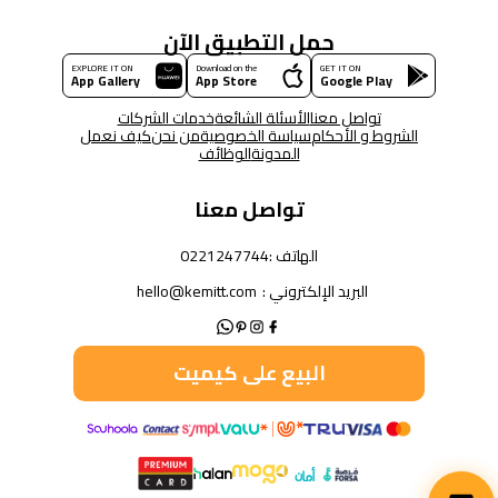
حمل التطبيق الآن
EXPLORE IT ON
Download on the
GET IT ON
App Gallery
App Store
Google Play
تواصل معنا
الأسئلة الشائعة
خدمات الشركات
الشروط و الأحكام
سياسة الخصوصية
من نحن
كيف نعمل
المدونة
الوظائف
تواصل معنا
الهاتف :
0221247744
البريد الإلكتروني :
hello@kemitt.com
البيع على كيميت