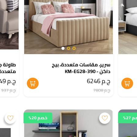
سرير، مقاسات متعددة، بيج
داكن - KM-EG28-390
متعددة - 28-367
ج.م 6246
ج.م 749
ج.م 7808
ج.م 937
27%
خصم 20%