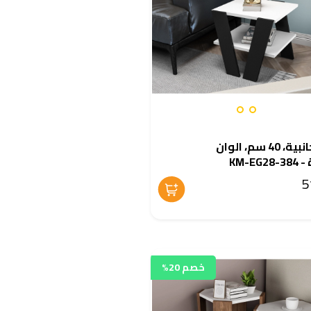
طاولة جانبية، 40 سم، الوان
KM-EG
خصم 20%