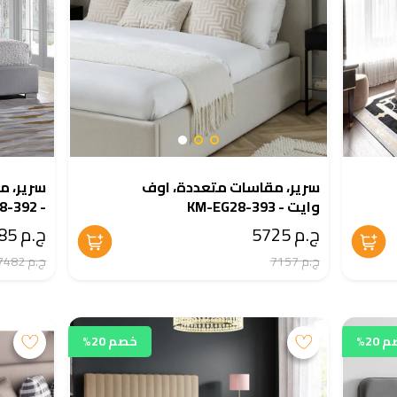
سرير، مقاسات متعددة، اوف
سرير، م
وايت - KM-EG28-393
- KM-EG28-392
ج.م 5725
ج.م 5985
ج.م 7157
ج.م 7482
20%
خصم 20%