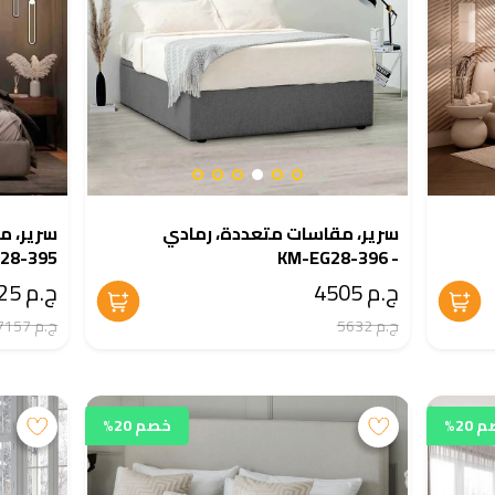
سرير، مقاسات متعددة، رمادي
سرير، م
28-395
- KM-EG28-396
ج.م 4505
ج.م 5725
ج.م 5632
ج.م 7157
20%
خصم 20%