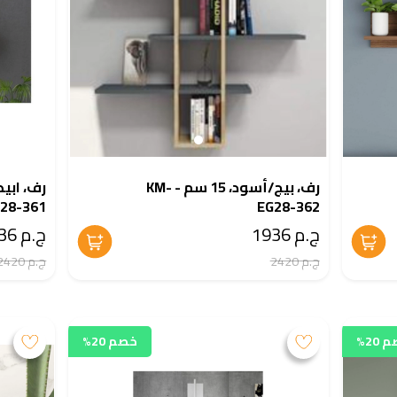
رف، بيج/أسود، 15 سم - KM-
28-361
EG28-362
ج.م 1936
ج.م 1936
ج.م 2420
ج.م 2420
20%
خصم 20%