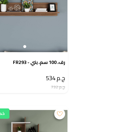
رف، 100 سم، بني - FR293
ج.م 534
ج.م 732
خصم 