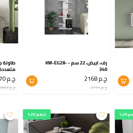
رف، ابيض، 22 سم - KM-EG28-
340
متعددة - 28-387
ج.م 2168
ج.م 2370
ج.م 2711
ج.م 2963
20%
خصم 20%