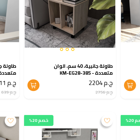
طاولة جانبية، 40 سم، الوان
متعددة - KM-EG28-385
متعددة - 28-384
ج.م 2204
ج.م 511
ج.م 2756
ج.م 639
20%
خصم 20%