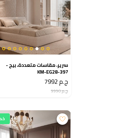
سرير، مقاسات متعددة، بيج -
KM-EG28-397
ج.م 7992
ج.م 9990
خصم 