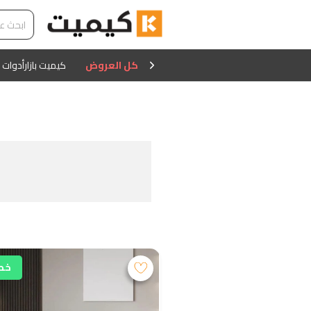
كل العروض
كيميت بازار
أدوات 
خصم 