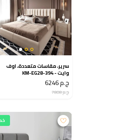
سرير، مقاسات متعددة، اوف
وايت - KM-EG28-394
ج.م 6246
ج.م 7808
خصم 