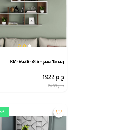
رف 15 سم - KM-EG28-345
ج.م 1922
ج.م 2403
خصم 