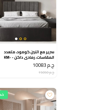
سرير مع اتنين كومود، متعدد
المقاسات، رمادي داكن - KM-
EG28-400
ج.م 10083
ج.م 15050
خصم 