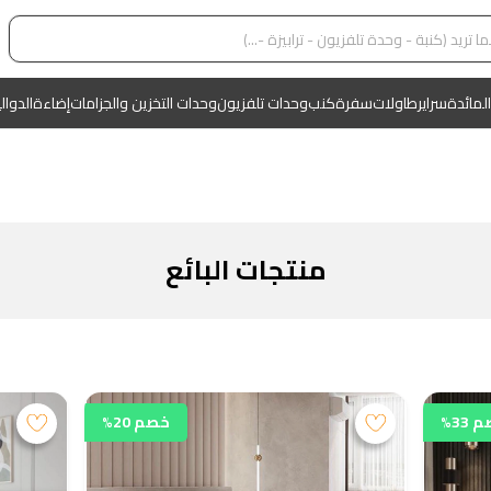
المائدة
سراير
طاولات
سفرة
كنب
وحدات تلفزيون
وحدات التخزين والجزامات
إضاءة
الدوال
منتجات البائع
33%
خصم 20%