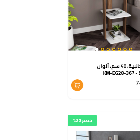
طاولة جانبية، 40 سم، ألوان
KM-EG
خصم 20%