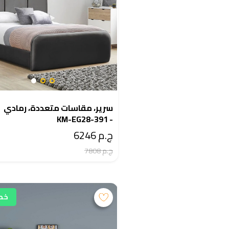
سرير، مقاسات متعددة، رمادي
- KM-EG28-391
ج.م 6246
ج.م 7808
خصم 