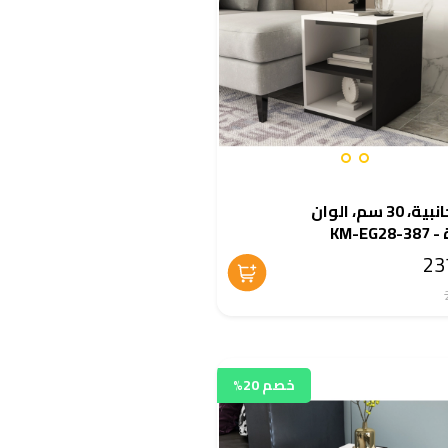
طاولة جانبية، 30 سم، الوان
KM-EG
خصم 20%