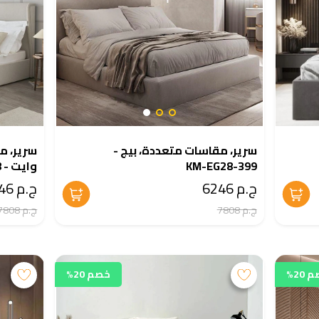
سرير، مقاسات متعددة، بيج -
سرير، م
KM-EG28-399
وايت - KM-EG28-398
ج.م 6246
ج.م 6246
ج.م 7808
ج.م 7808
20%
خصم 20%