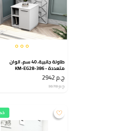
طاولة جانبية، 40 سم، الوان
متعددة - KM-EG28-386
ج.م 2942
ج.م 3678
خصم 