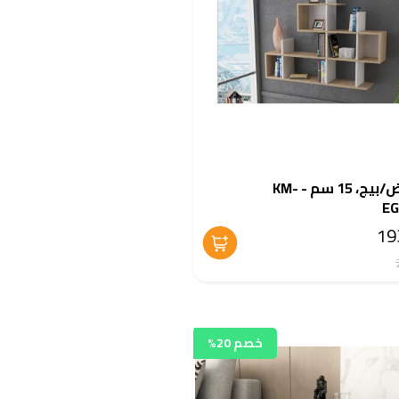
رف، ابيض/بيج، 15 سم - KM-
EG
خصم 20%