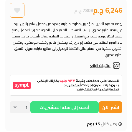
6,246 ج.م
7808 ج.م
يجمع تصميم السرير المنجّد بين خطوط متوازنة وتنجيد من مخمل هامر باللون البيج
في نتيجة بطابع عصري. يناسب المساحات الصغيرة إلى المتوسطة ويساعد على صنع
نقطة ارتكاز مريحة للنوم، مع استغلال المساحة المتاحة بعناية بأسلوب مرتب. يعتمد
بناء السرير المنجّد على خشب إم دي إف ومخمل هامر وخشب موسكي، ويكتمل
التكوين بحشوة من اسفنج عالي الكثافة للوصول إلى مظهر مترابط سهل التنسيق
بطابع عصري.
منتجات البائع
اشتر الآن
أضف إلي سلة المشتريات
يصل خلال
15 يوم