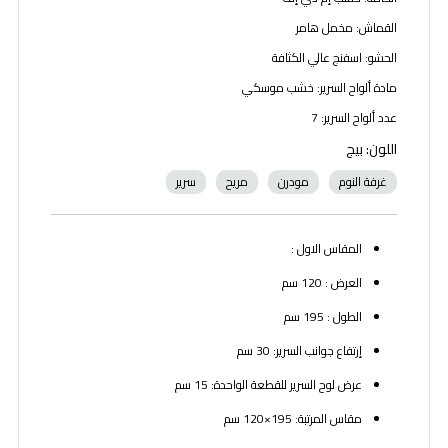
القماش: مخمل هامر
الحشو: اسفنج عالي الكثافة
مادة ألواح السرير: خشب موسكي
عدد ألواح السرير: 7
اللون: بيج
غرفة النوم
مودرن
مريح
سرير
المقاس الاول :
العرض : 120 سم
الطول : 195 سم
إرتفاع جوانب السرير: 30 سم
عرض لوح السرير للقطعة الواحدة: 15 سم
مقاس المرتبة: 195×120 سم