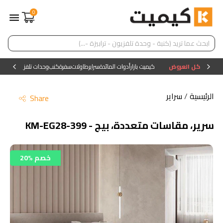
0
كل العروض
كيميت بازار
أدوات المائدة
سراير
طاولات
سفرة
كنب
وحدات تلفزيون
وحدات ا
الرئيسية
/
سراير
Share
سرير، مقاسات متعددة، بيج - KM-EG28-399
20% خصم