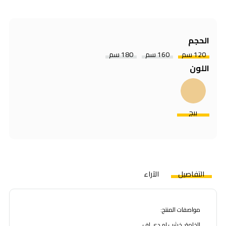
الحجم
120 سم
160 سم
180 سم
اللون
بيچ
التفاصيل
الآراء
مواصفات المنتج:
الخامة: خشب إم دي إف