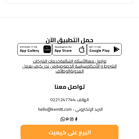
حمل التطبيق الآن
EXPLORE IT ON
Download on the
GET IT ON
App Gallery
App Store
Google Play
تواصل معنا
الأسئلة الشائعة
خدمات الشركات
الشروط و الأحكام
سياسة الخصوصية
من نحن
كيف نعمل
المدونة
الوظائف
تواصل معنا
الهاتف :
0221247744
البريد الإلكتروني :
hello@kemitt.com
البيع على كيميت