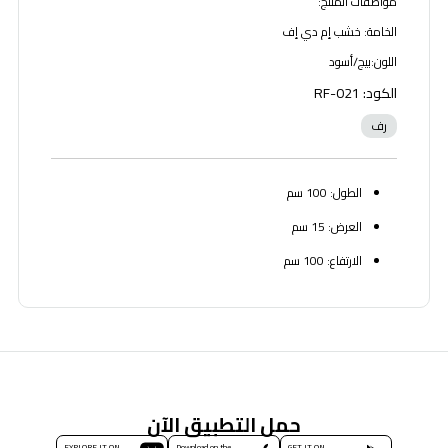
مواصفات المنتج:
الخامة: خشب إم دي إف
اللون:بيج/أسود
الكود: RF-021
رف
الطول: 100 سم
العرض: 15 سم
الارتفاع: 100 سم
حمل التطبيق الآن
EXPLORE IT ON
Download on the
GET IT ON