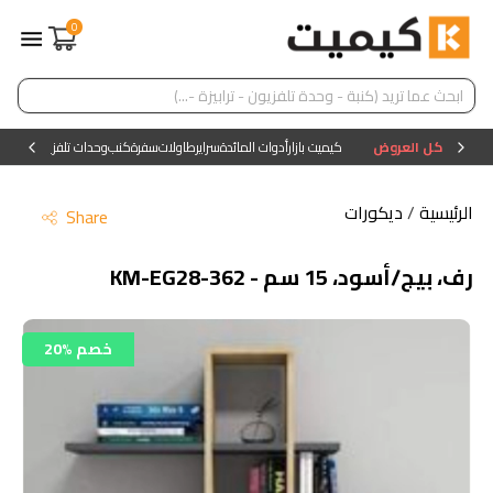
0
كل العروض
كيميت بازار
أدوات المائدة
سراير
طاولات
سفرة
كنب
وحدات تلفزيون
وحدات ا
الرئيسية
/
ديكورات
Share
رف، بيج/أسود، 15 سم - KM-EG28-362
20% خصم