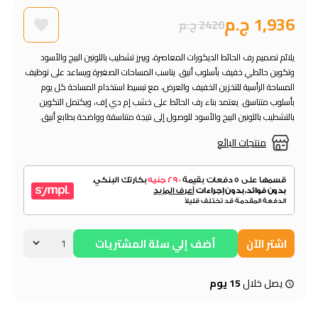
1,936 ج.م
2420 ج.م
يلائم تصميم رف الحائط الديكورات المعاصرة، ويبرز تشطيب باللونين البيج والأسود
وتكوين حائطي خفيف بأسلوب أنيق. يناسب المساحات الصغيرة ويساعد على توظيف
المساحة الرأسية للتخزين الخفيف والعرض، مع تبسيط استخدام المساحة كل يوم
بأسلوب متناسق. يعتمد بناء رف الحائط على خشب إم دي إف، ويكتمل التكوين
بالتشطيب باللونين البيج والأسود للوصول إلى نتيجة متناسقة وواضحة بطابع أنيق.
منتجات البائع
اشتر الآن
أضف إلي سلة المشتريات
يصل خلال
15 يوم