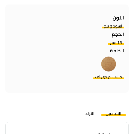
اللون
أسود و بيج
الحجم
15 سم
الخامة
خشب ام دي اف
التفاصيل
الآراء