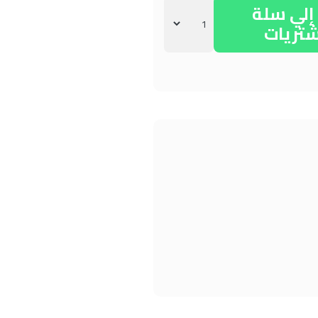
لي سلة
شتريات