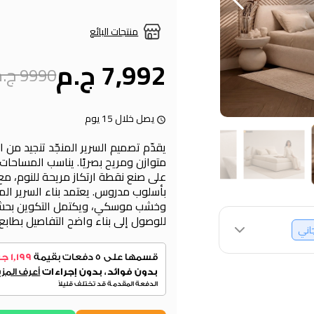
منتجات البائع
7,992 ج.م
9990 ج.م
يصل خلال 15 يوم
يقدّم تصميم السرير المنجّد تنجيد من ا
متوازن ومريح بصريًا. يناسب المساحا
على صنع نقطة ارتكاز مريحة للنوم، مع
بأسلوب مدروس. يعتمد بناء السرير ال
وخشب موسكي، ويكتمل التكوين بحشو
للوصول إلى بناء واضح التفاصيل بطابع 
جاني