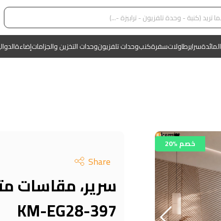
المائدة
سراير
طاولات
سفرة
كنب
وحدات تلفزيون
وحدات التخزين والجزامات
إضاءة
الدوال
20% خصم
Share
سرير، مقاسات متع
KM-EG28-397