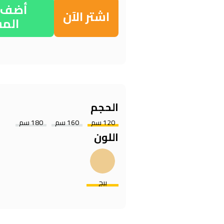
أضف إ
اشتر الآن
الم
الحجم
120 سم
160 سم
180 سم
اللون
بيچ