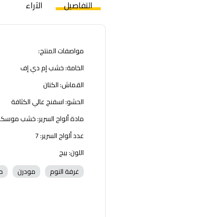
التفاصيل
الآراء
مواصفات المنتج:
الخامة: خشب إم دي إف
القماش: الكتان
الحشو: اسفنج عالي الكثافة
مادة ألواح السرير: خشب موسك
عدد ألواح السرير: 7
اللون: بيج
غرفة النوم
مودرن
م