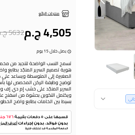
منتجات البائع
4,505 ج.م
5632 ج.م
يصل خلال 15 يوم
تسمح النسب الواضحة لتنجيد من مخمل 
هوية تصميم السرير المنجّد بطابع وا
الصغيرة إلى المتوسطة ويساعد على صن
توضيح وظيفة الركن المخصص لها بأسل
السرير المنجّد على خشب إم دي إف
ويكتمل التكوين بحشوة من اسفنج عالي
جاني
بسيط بين الخامات بطابع واضح الخطوط