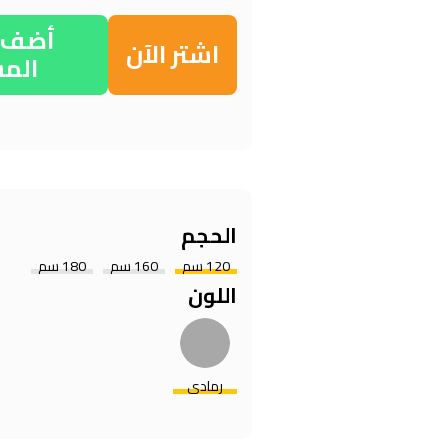
أضف إ
اشتر الآن
الم
الحجم
120 سم
160 سم
180 سم
اللون
رمادي