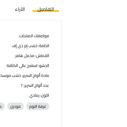
التفاصيل
الآراء
مواصفات المنتجات:
الخامة: خشب إم دي إف
القماش: مخمل هامر
الحشو: اسفنج عالي الكثافة
مادة ألواح السرير: خشب موسك
عدد ألواح السرير: 7
اللون: رمادي
غرفة النوم
مودرن
م