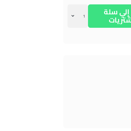
لي سلة
شتريات