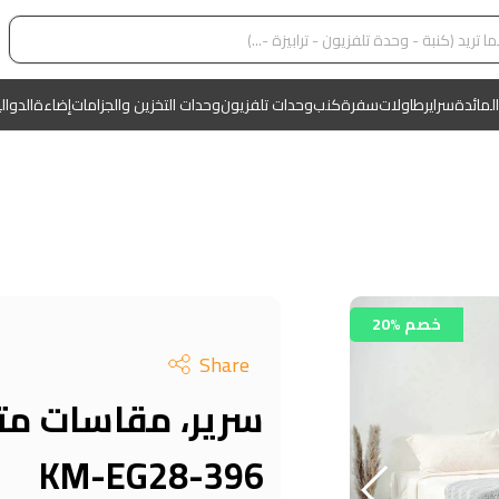
المائدة
سراير
طاولات
سفرة
كنب
وحدات تلفزيون
وحدات التخزين والجزامات
إضاءة
الدوال
20% خصم
Share
سرير، مقاسات متع
KM-EG28-396