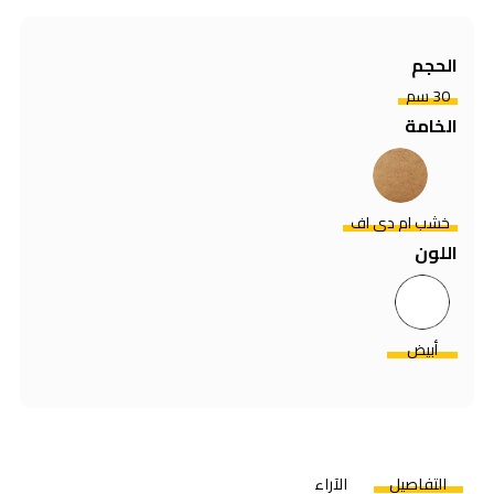
الحجم
30 سم
الخامة
خشب ام دي اف
اللون
أبيض
التفاصيل
الآراء