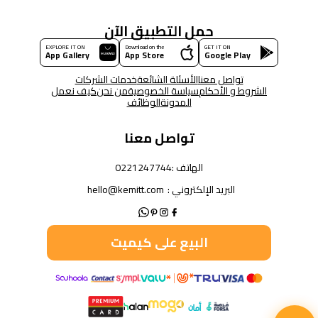
حمل التطبيق الآن
EXPLORE IT ON
Download on the
GET IT ON
App Gallery
App Store
Google Play
تواصل معنا
الأسئلة الشائعة
خدمات الشركات
الشروط و الأحكام
سياسة الخصوصية
من نحن
كيف نعمل
المدونة
الوظائف
تواصل معنا
الهاتف :
0221247744
البريد الإلكتروني :
hello@kemitt.com
البيع على كيميت