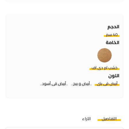
الحجم
40 سم
الخامة
خشب ام دي اف
اللون
أبيض في بني
أبيض و بيج
أبيض في أسود
التفاصيل
الآراء