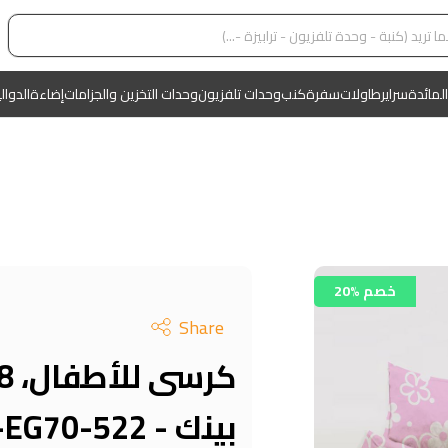
المائدة
سراير
طاولات
سفرة
كنب
وحدات تلفزيون
وحدات التخزين والجزامات
إضاءة
الدوال
20% خصم
Share
بينك - KM-EG70-522