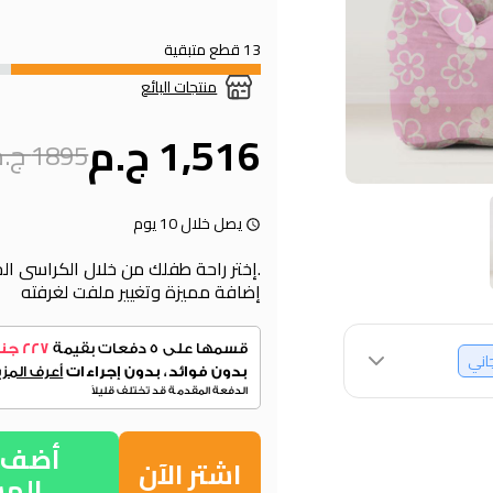
13 قطع متبقية
منتجات البائع
1,516 ج.م
1895 ج.م
يصل خلال 10 يوم
.إختر راحة طفلك من خلال الكراسى الخ
إضافة مميزة وتغيير ملفت لغرفته
جاني
أضف إ
اشتر الآن
الم