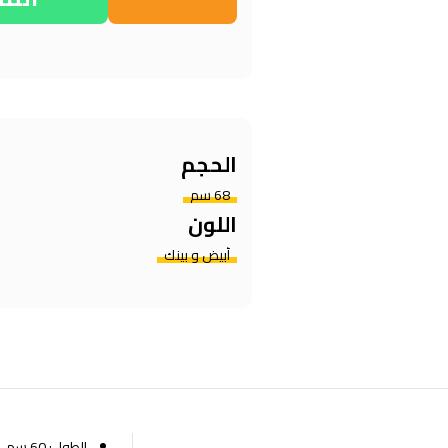
الحجم
68 سم
اللون
أبيض و بينك
الطول: 60 سم