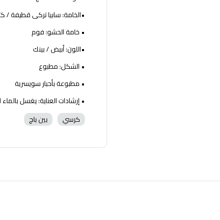
•الخامة: سابيا تركى قطيفة / كت
• خامة الحشو: فوم
•اللون: أبيض / بينك
• الشكل: مطبوع
• مطبوعة بأحبار سويسرية
• إرشادات العناية: يغسل بالماء 
كرسي
بين باج