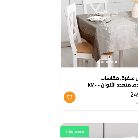
سفرة, مقاسات
متعدده, متعدد الألوان - KM-
EG13
خصم 44%