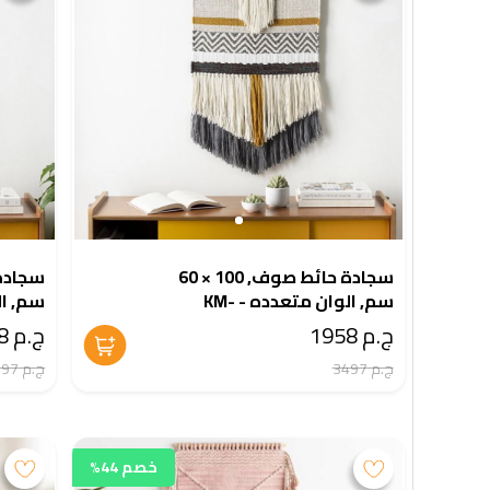
سجادة حائط صوف, 100 × 60
سم, الوان متعدده - KM-
5-389
EG175-390
ج.م 1958
ج.م 1958
ج.م 3497
ج.م 3497
خصم 44%