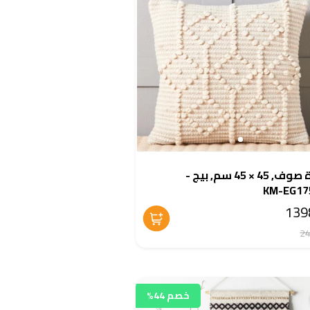
وسادة صوف, 45 × 45 سم, بيج -
KM-EG17
خصم 44%