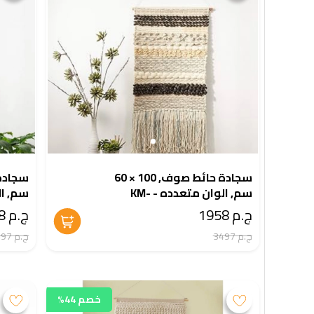
سجادة حائط صوف, 100 × 60
سم, الوان متعدده - KM-
5-380
EG175-383
ج.م 1958
ج.م 1958
ج.م 3497
ج.م 3497
خصم 44%