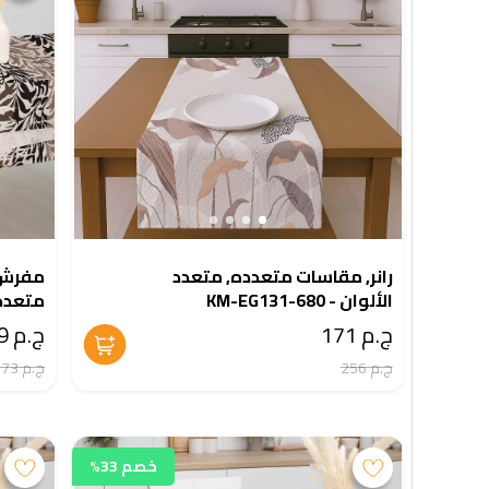
رانر, مقاسات متعدده, متعدد
مفرش 
الألوان - KM-EG131-680
1-660
ج.م 171
ج.م 249
ج.م 256
ج.م 373
خصم 33%