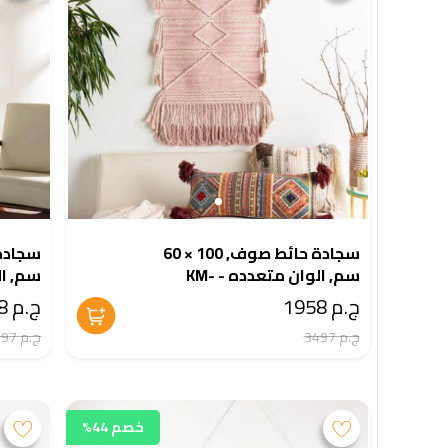
سجادة حائط صوف, 100 × 60
سم, الوان متعدده - KM-
5-384
EG175-387
ج.م 1958
ج.م 1958
ج.م 3497
ج.م 3497
خصم 44%