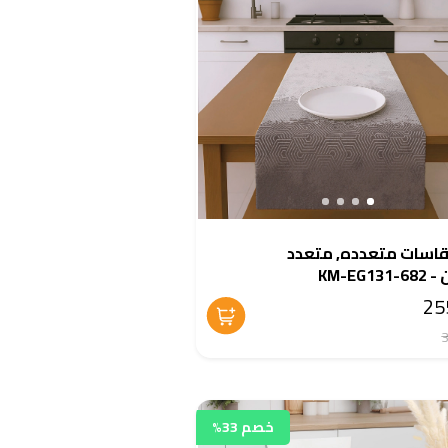
مقاسات متعدده, متعدد
KM-EG13
خصم 33%