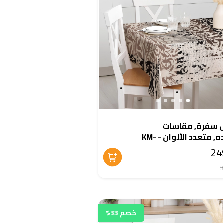
سفرة, مقاسات
متعدده, متعدد الألوان - KM-
EG13
خصم 33%