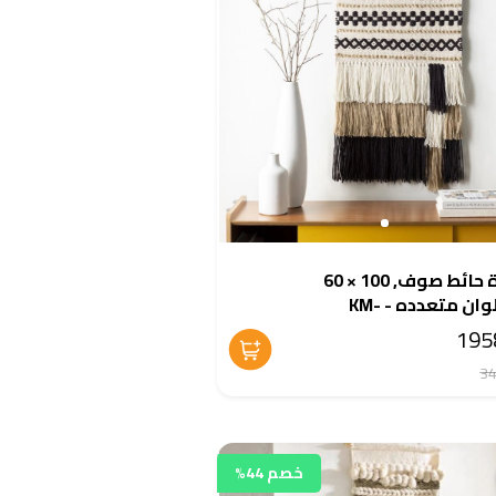
سجادة حائط صوف, 100 × 60
سم, الوان متعدده - KM-
EG17
خصم 44%