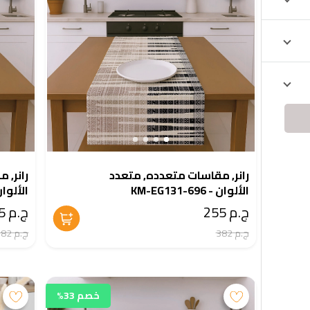
رانر, مقاسات متعدده, متعدد
رانر, 
الألوان - KM-EG131-696
الألوان - 1-682
ج.م 255
ج.م 255
ج.م 382
ج.م 382
خصم 33%