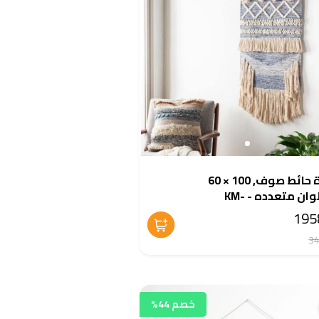
سجادة حائط صوف, 100 × 60
سم, الوان متعدده - KM-
EG17
خصم 44%