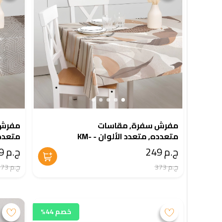
مفرش سفرة, مقاسات
مفرش 
متعدده, متعدد الألوان - KM-
1-644
EG131-656
ج.م 249
ج.م 249
ج.م 373
ج.م 373
خصم 44%