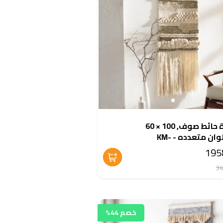
سجادة حائط صوف, 100 × 60
سم, الوان متعدده - KM-
EG17
خصم 44%