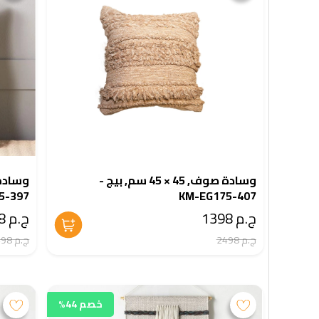
وسادة صوف, 45 × 45 سم, بيج -
5-397
KM-EG175-407
ج.م 1398
ج.م 1398
ج.م 2498
ج.م 2498
خصم 44%