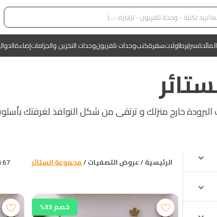
المائدة
سراير
طاولات
سفرة
كنب
وحدات تلفزيون
وحدات التخزين والجزامات
إضاءة
الدوال
تائر
ب البرودة خارج منزلك و ترتقى من شكل النوافذ لغرفتك بأسلو
الرئيسية
/
عروض التصفيات
/
مجموعة الستائر
67
ن
خصم 33%