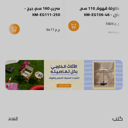
طاولة قهوة, 110 سم,
سرير، 160 سم، بيج -
بني - KM-EG136-46
KM-EG111-250
0
ج.م 5606
ج.م 9477
ج
ج.م 7577
كنب
المزيد