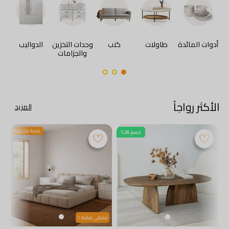
أدوات المائدة
طاولات
كنب
وحدات التخزين
الدواليب
والجزامات
ا
الأكثر رواجاً
المزيد
كمية محدودة
خصم 26%
متبقى فقط 1
م