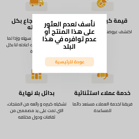
قيمة كبيرة كل يوم
شحن واسترجاع بكل
نأسف لعدم العثور
سهوله
على هذا المنتج أو
اكتشف عروضنا وخصوماتنا اليومية
عدم توافره في هذا
استمتع بتجربة شحن سهله وإذا لما
البلد
يعجبك المنتج، يمكنك اعادته لنا بكل
سهولة
عودة للرئيسية
خدمة عملاء استثنائية
بدائل بلا نهاية
فريقنا لخدمة العملاء مستعد دائما
تشكيله كبيره و رائعه من المنتجات،
للمساعدة
التي تمت على يد مصممين من
ثقافات ودول مختلفه