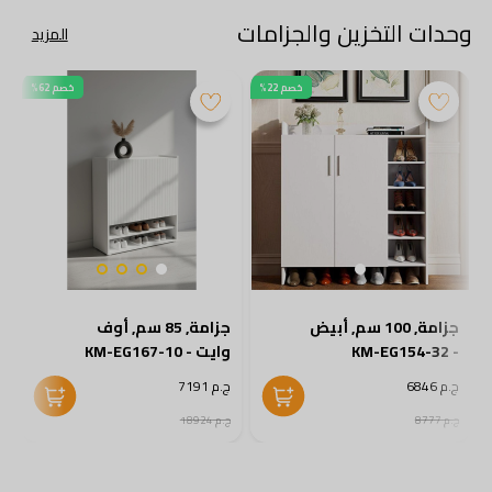
وحدات التخزين والجزامات
المزيد
خصم 22%
خصم 62%
جزامة, 100 سم, أبيض
جزامة, 85 سم, أوف
- KM-EG154-32
وايت - KM-EG167-10
2
ج.م 6846
ج.م 7191
ج
ج.م 8777
ج.م 18924
ج