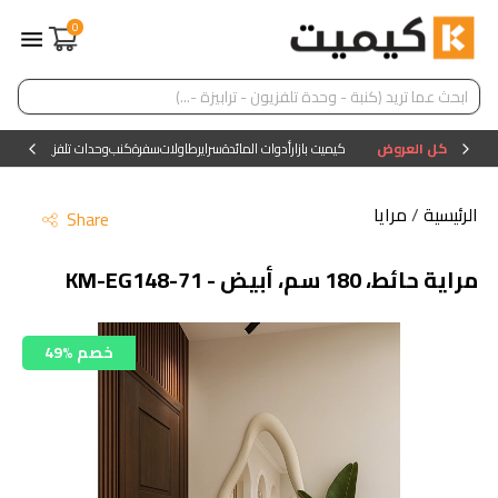
0
كل العروض
كيميت بازار
أدوات المائدة
سراير
طاولات
سفرة
كنب
وحدات تلفزيون
وحدات ا
الرئيسية
/
مرايا
Share
مراية حائط، 180 سم، أبيض - KM-EG148-71
49% خصم