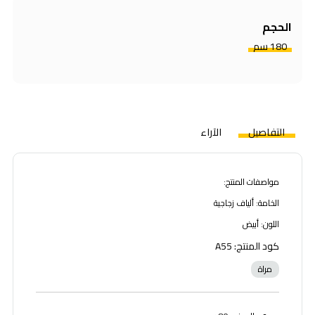
الحجم
180 سم
التفاصيل
الآراء
مواصفات المنتج:
الخامة: ألياف زجاجية
اللون: أبيض
كود المنتج: A55
مراة