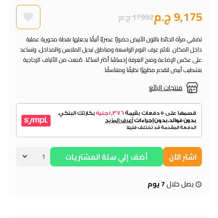
9,175 ج.م
17992 ج.م
تضفي مرآة الحائط باللون الأبيض حضورًا عصريًا أنيقًا يجعلها نقطة محورية عملية
داخل المكان. تلائم غرف النوم الواسعة ومناطق تبديل الملابس والمداخل، وتساعد
على عكس الإضاءة ومنح الغرفة إحساسًا أكثر اتساعًا. صُنعت من الألياف الزجاجية
بتشطيب أبيض لتقدم مظهرًا نظيفًا ومتناسقًا.
منتجات البائع
اشتر الآن
أضف إلي سلة المشتريات
يصل خلال
7 يوم