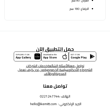
العرض: 80 سم
الارتفاع: 180 سم
حمل التطبيق الآن
EXPLORE IT ON
Download on the
GET IT ON
App Gallery
App Store
Google Play
تواصل معنا
الأسئلة الشائعة
خدمات الشركات
الشروط و الأحكام
سياسة الخصوصية
من نحن
كيف نعمل
المدونة
الوظائف
تواصل معنا
الهاتف :
0221247744
البريد الإلكتروني :
hello@kemitt.com